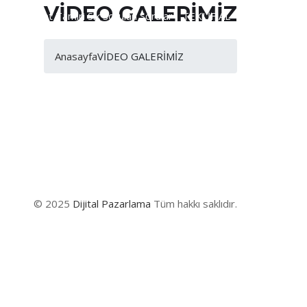
VİDEO GALERİMİZ
Trans Palet Tamiri Sık Sorulan Sorular
TEKLİF AL
Anasayfa
VİDEO GALERİMİZ
© 2025
Dijital Pazarlama
Tüm hakkı saklıdır.