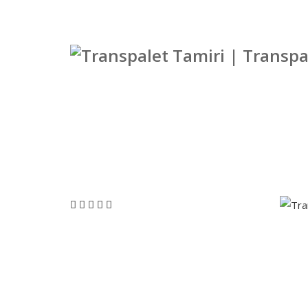
Transpalet Tamiri | Transpalet Tamircisi
KURUMSAL
HİZMETLERİMİZ
SERVİS HİZME